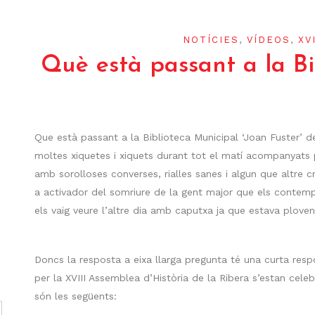
NOTÍCIES
,
VÍDEOS
,
XV
Què està passant a la Bi
Que està passant a la Biblioteca Municipal ‘Joan Fuster’ 
moltes xiquetes i xiquets durant tot el matí acompanyats p
amb sorolloses converses, rialles sanes i algun que altre c
a activador del somriure de la gent major que els contempla
els vaig veure l’altre dia amb caputxa ja que estava ploven
Doncs la resposta a eixa llarga pregunta té una curta resp
per la XVIII Assemblea d’Història de la Ribera s’estan celeb
són les següents: