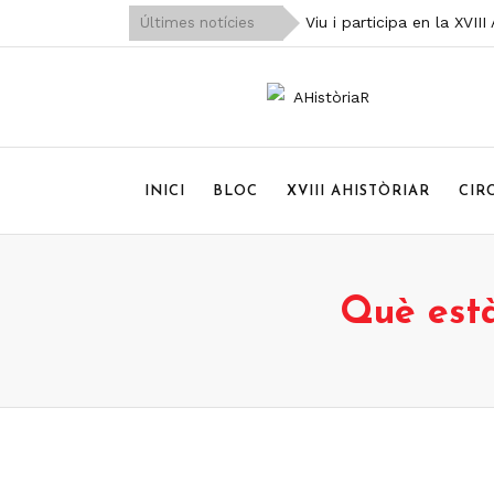
Viu i participa en la XVII
Últimes notícies
hastag #18AHR
El programa de la XVIII A
Dones mestres de la ribe
Què està passant a la Bi
INICI
BLOC
XVIII AHISTÒRIAR
CIR
Les exposicions ‘Dones m
‘Castelló i l’Ensenyament
Què està