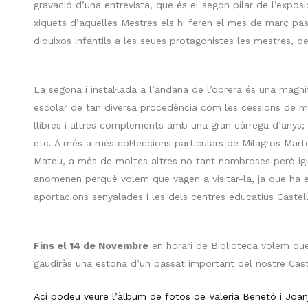
gravació d’una entrevista, que és el segon pilar de l’expos
xiquets d’aquelles Mestres els hi feren el mes de març pas
dibuixos infantils a les seues protagonistes les mestres, del
La segona i instal·lada a l’andana de l’obrera és una magn
escolar de tan diversa procedència com les cessions de ma
llibres i altres complements amb una gran càrrega d’anys; ll
etc. A més a més col·leccions particulars de Milagros Marto
Mateu, a més de moltes altres no tant nombroses però igua
anomenen perquè volem que vagen a visitar-la, ja que ha es
aportacions senyalades i les dels centres educatius Castel
Fins el 14 de Novembre
en horari de Biblioteca volem que
gaudiràs una estona d’un passat important del nostre Caste
Ací podeu veure l’àlbum de fotos de Valeria Benetó i Joan