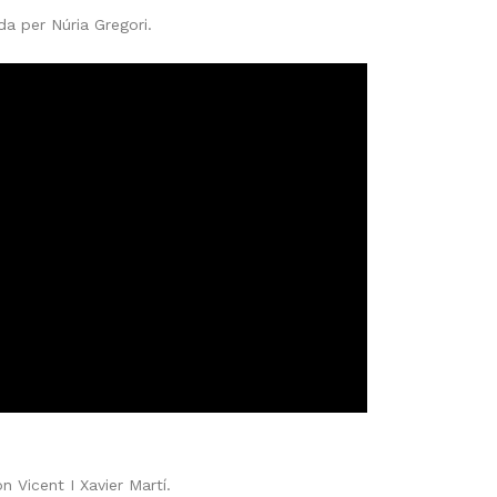
da per Núria Gregori.
 Vicent I Xavier Martí.