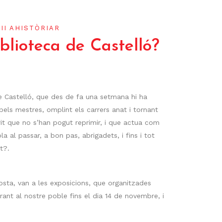
III AHISTÒRIAR
blioteca de Castelló?
de Castelló, que des de fa una setmana hi ha
els mestres, omplint els carrers anat i tornant
rit que no s’han pogut reprimir, i que actua com
 al passar, a bon pas, abrigadets, i fins i tot
t?.
osta, van a les exposicions, que organitzades
rant al nostre poble fins el dia 14 de novembre, i