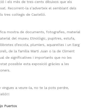
ició i els més de tres-cents dibuixos que els
sat. Recorrent-la s’adverteix el semblant dels
s tres col·legis de Castelló.
ifica mostra de documents, fotografies, material
terial del museu Etnològic, pupitres, estufa,
ibretes d’escola, plumiers, aquarel·les i un llarg
rell, de la família Marti Juan o la de Climent
l de significatives i importants que no les
tat possible esta exposició gràcies a les
loners.
 vingues a veure-la, no te la pots perdre,
lló!!!
jo Puertos