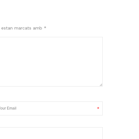
s estan marcats amb
*
*