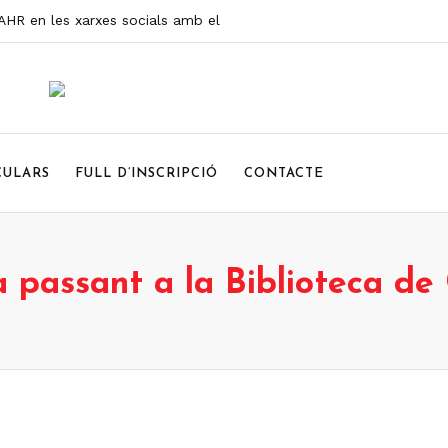
I AHR en les xarxes socials amb el
ssemblea d’Història de la Ribera
ra de Ricard Huerta
blioteca de Castelló?
CULARS
FULL D’INSCRIPCIÓ
CONTACTE
estres de la Ribera’ de Ricard Huerta i
’, avanços de l’AHR
 passant a la Biblioteca de 